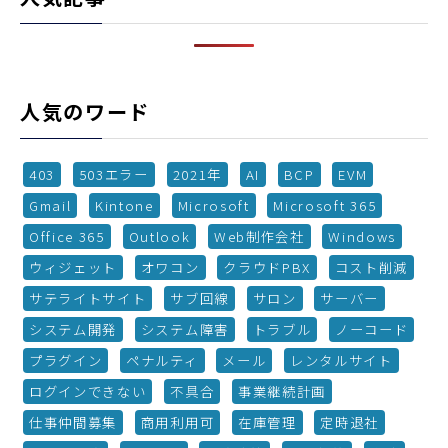
人気のワード
403
503エラー
2021年
AI
BCP
EVM
Gmail
Kintone
Microsoft
Microsoft 365
Office 365
Outlook
Web制作会社
Windows
ウィジェット
オワコン
クラウドPBX
コスト削減
サテライトサイト
サブ回線
サロン
サーバー
システム開発
システム障害
トラブル
ノーコード
プラグイン
ペナルティ
メール
レンタルサイト
ログインできない
不具合
事業継続計画
仕事仲間募集
商用利用可
在庫管理
定時退社