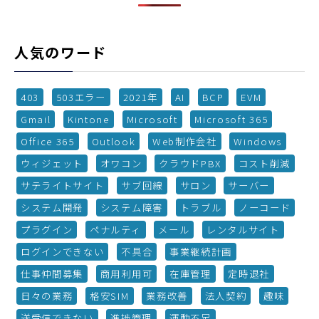
人気のワード
403
503エラー
2021年
AI
BCP
EVM
Gmail
Kintone
Microsoft
Microsoft 365
Office 365
Outlook
Web制作会社
Windows
ウィジェット
オワコン
クラウドPBX
コスト削減
サテライトサイト
サブ回線
サロン
サーバー
システム開発
システム障害
トラブル
ノーコード
プラグイン
ペナルティ
メール
レンタルサイト
ログインできない
不具合
事業継続計画
仕事仲間募集
商用利用可
在庫管理
定時退社
日々の業務
格安SIM
業務改善
法人契約
趣味
送受信できない
進捗管理
運動不足