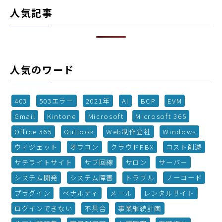
人気記事
人気のワード
403
503エラー
2021年
AI
BCP
EVM
Gmail
Kintone
Microsoft
Microsoft 365
Office 365
Outlook
Web制作会社
Windows
ウィジェット
オワコン
クラウドPBX
コスト削減
サテライトサイト
サブ回線
サロン
サーバー
システム開発
システム障害
トラブル
ノーコード
プラグイン
ペナルティ
メール
レンタルサイト
ログインできない
不具合
事業継続計画