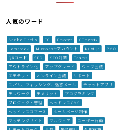
人気のワード
Adobe Firefly
EC
Emotet
GTmetrix
Jamstack
Microsoftアカウント
Nuxt.js
PMO
QRコード
SEO
SEO対策
Teams
アウトライン化
アップグレード
ウェブ会議
エモテット
オンライン会議
サポート
スパム、フィッシング、迷惑メール
チャットアプリ
テレワーク
デメリット
プログラミング
プロジェクト管理
ヘッドレスCMS
ヘッドレスコマース
ホームページ制作
マッチングサイト
マルウェア
ユーザー行動
リモートワーク
共有
勤怠管理
外部施策