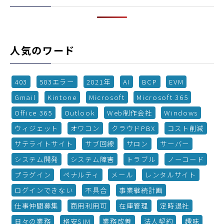
人気のワード
403
503エラー
2021年
AI
BCP
EVM
Gmail
Kintone
Microsoft
Microsoft 365
Office 365
Outlook
Web制作会社
Windows
ウィジェット
オワコン
クラウドPBX
コスト削減
サテライトサイト
サブ回線
サロン
サーバー
システム開発
システム障害
トラブル
ノーコード
プラグイン
ペナルティ
メール
レンタルサイト
ログインできない
不具合
事業継続計画
仕事仲間募集
商用利用可
在庫管理
定時退社
日々の業務
格安SIM
業務改善
法人契約
趣味