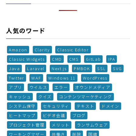
人気のワード
Amazon
Clarity
Classic Editor
Classic Widgets
CMD
CMS
GitLab
IPA
Java
Laravel
Next.js
PMBOK
SSL
SVG
Twitter
WAF
Windows 11
WordPress
アプリ
ウイルス
エラー
オウンドメディア
キャッシュ
クイズ
コンテンツマーケティング
システム保守
セキュリティ
テキスト
ドメイン
ヒートマップ
ビデオ会議
ブログ
プロジェクト管理
メリット
ランサムウェア
ワーキングマザー
共働き
削除
国旗